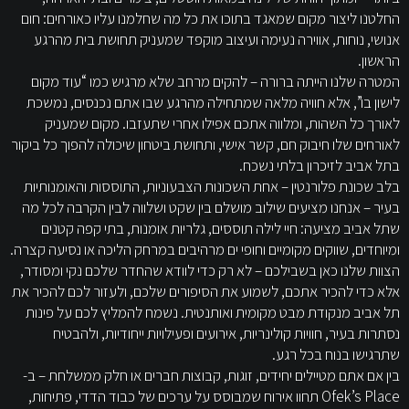
החלטנו ליצור מקום שמאגד בתוכו את כל מה שחלמנו עליו כאורחים: חום
אנושי, נוחות, אווירה נעימה ועיצוב מוקפד שמעניק תחושת בית מהרגע
הראשון.
המטרה שלנו הייתה ברורה – להקים מרחב שלא מרגיש כמו “עוד מקום
לישון בו”, אלא חוויה מלאה שמתחילה מהרגע שבו אתם נכנסים, נמשכת
לאורך כל השהות, ומלווה אתכם אפילו אחרי שתעזבו. מקום שמעניק
לאורחים שלו חיבוק חם, קשר אישי, ותחושת ביטחון שיכולה להפוך כל ביקור
בתל אביב לזיכרון בלתי נשכח.
בלב שכונת פלורנטין – אחת השכונות הצבעוניות, התוססות והאומנותיות
בעיר – אנחנו מציעים שילוב מושלם בין שקט ושלווה לבין הקרבה לכל מה
שתל אביב מציעה: חיי לילה תוססים, גלריות אומנות, בתי קפה קטנים
ומיוחדים, שווקים מקומיים וחופי ים מרהיבים במרחק הליכה או נסיעה קצרה.
הצוות שלנו כאן בשבילכם – לא רק כדי לוודא שהחדר שלכם נקי ומסודר,
אלא כדי להכיר אתכם, לשמוע את הסיפורים שלכם, ולעזור לכם להכיר את
תל אביב מנקודת מבט מקומית ואותנטית. נשמח להמליץ לכם על פינות
נסתרות בעיר, חוויות קולינריות, אירועים ופעילויות ייחודיות, ולהבטיח
שתרגישו בנוח בכל רגע.
בין אם אתם מטיילים יחידים, זוגות, קבוצות חברים או חלק ממשלחת – ב-
Ofek’s Place תחוו אירוח שמבוסס על ערכים של כבוד הדדי, פתיחות,