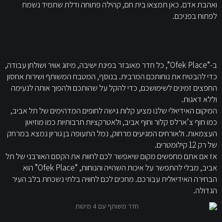
ואהבת אדם. כאן תמצאו בית חם, קהילה פתוחה ודלת שתמיד נשמח
לפתוח בפניכם.
ב-“Ofek Place”, כל חדר מאובזר בפינת ישיבה, מיזוג אוויר ושולחן עבודה,
כדי להבטיח את נוחותכם המרבית. בנוסף, המטבח המשותף ושירות אחסון
החפצים זמינים לשימושכם, כדי להקל על שהותכם ולהפוך אותה לנעימה
וללא דאגות.
המיקום האידיאלי שלנו מציע קלות גישה לחופים המדהימים של תל אביב,
כמו חוף צ’ארלס קלור וחוף אביב, ולאטרקציות תרבותיות כמו מוזיאון
העצמאות. ולאורחים המגיעים מרחוק, נמל התעופה בן גוריון נמצא במרחק
של רק 12 קילומטרים.
אז אם אתם מחפשים מקום שיאפשר לכם לחוות את הקסם האורבני של תל
אביב, מבלי להתפשר על איכות השהייה והנוחות, “Ofek Place” הוא
הבחירה האידיאלית עבורכם. מחכים לכם לחוויה בלתי נשכחת בלב העיר
הגדולה.