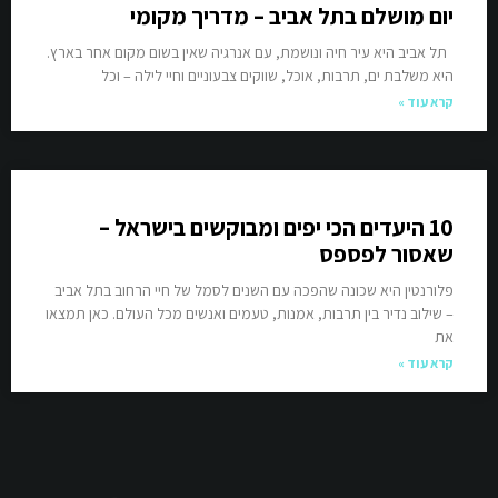
יום מושלם בתל אביב – מדריך מקומי
תל אביב היא עיר חיה ונושמת, עם אנרגיה שאין בשום מקום אחר בארץ.
היא משלבת ים, תרבות, אוכל, שווקים צבעוניים וחיי לילה – וכל
קרא עוד »
10 היעדים הכי יפים ומבוקשים בישראל –
שאסור לפספס
פלורנטין היא שכונה שהפכה עם השנים לסמל של חיי הרחוב בתל אביב
– שילוב נדיר בין תרבות, אמנות, טעמים ואנשים מכל העולם. כאן תמצאו
את
קרא עוד »