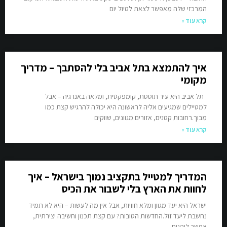
המרכזי שלה מאפשר לצאת לטיול יום
קרא עוד »
איך להתמצא בתל אביב בלי להסתבך – מדריך
מקומי
תל אביב היא עיר תוססת, קומפקטית, ומלאה באנרגיה – אבל
למטיילים שמגיעים אליה לראשונה היא יכולה להרגיש קצת כמו
מבוך.רחובות קטנים, אזורים מגוונים, שווקים
קרא עוד »
המדריך למטייל בתקציב נמוך בישראל – איך
לחוות את הארץ בלי לשבור את הכיס
ישראל היא יעד מגוון ומלא חוויות, אבל אין מה לעשות – היא לא תמיד
נחשבת ליעד זול.החדשות הטובות? עם קצת תכנון וחשיבה יצירתית,
אפשר ליהנות