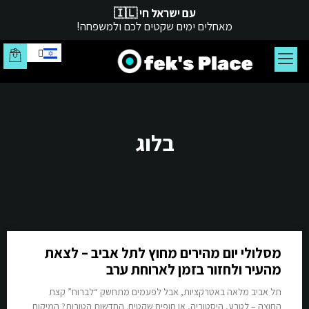
עם ישראל חי 🇮🇱
מאחלים ימים שקטים לכם ולמשפחה!
צור קשר
עמוד הבית
בלוג
מסלולי יום מהירים מחוץ לתל אביב – לצאת
מהעיר ולחזור בזמן לארוחת ערב
תל אביב מלאה באטרקציות, אבל לפעמים מתחשק “לברוח” קצת
החוצה – לטבע, היסטוריה, או חופים שקטים. החדשות הטובות? המיקום