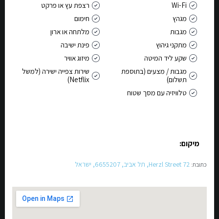
Wi-Fi
רצפת עץ או פרקט
מגהץ
חימום
מגבות
מלתחה או ארון
מתקני גיהוץ
פינת ישיבה
שקע ליד המיטה
מיזוג אוויר
מגבות / מצעים (בתוספת
שירות צפייה ישירה (למשל
תשלום)
Netflix)
טלוויזיה עם מסך שטוח
מיקום:
72 Herzl Street, תל אביב, 6655207, ישראל
כתובת: