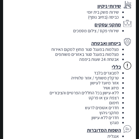
שירותי ניקיון
שירות משק בית יומי
כביסה (
בחיוב נוסף)
מתקני עסקים
שירותי פקס / צילום מסמכים
ביטחון ואבטחה
מצלמות במעגל סגור מחוץ למקום האירוח
מצלמות במעגל סגור באזורים משותפים
אבטחה 24 שעות ביממה
כללי
למבוגרים בלבד
טרקלין משותף / אזור טלוויזיה
אזור מיועד לעישון
מיזוג אוויר
ללא-עישון בכל החללים הפרטיים והציבוריים
רצפת עץ או פרקט
חימום
חדרים אטומים לרעש
מתקני גיהוץ
חדרים ללא-עישון
מגהץ
השפות המדוברות
אנגלית