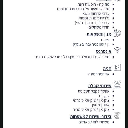
מוזיקה / הופעות חיות
סיור או שיעור על התרבות המקומית
ערבי ארוחות נושא
גלריות אמנות זמניות
ערבי בידור (
בחיוב נוסף)
חדרי משחקים
מזון ומשקאות
פירות
יין / שמפניה (
בחיוב נוסף)
אינטרנט
חיבור אינטרנט אלחוטי זמין בכל רחבי המלון בחינם
חניה
אין חניה זמינה.
שירותי קבלה
אפשר לקבל חשבונית
לוקרים
צ’ק-אין / צ’ק-אאוט פרטי
אחסון מטען
צ’ק-אין / צ’ק-אאוט מהיר
בידור ושירות למשפחות
משחקי לוח / פאזלים