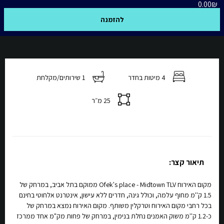
0.00
₪
להזמנה
4 מיטות בחדר
1 שירותים/מקלחת
25 מ״ר
תיאור קצר:
מקום האירוח Ofek's place - Midtown TLV ממוקם בתל אביב, במרחק של
1.5 ק''מ מחוף עלמה, וכולל גינה, חדרים ללא עישון, אינטרנט אלחוטי בחינם
בכל רחבי מקום האירוח וטרקלין משותף. מקום האירוח נמצא במרחק של
כ-1.2 ק''מ משוק האמנים נחלת בנימין, במרחק של פחות מק"מ אחד ממרכז