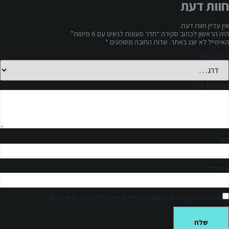
חוות דעת
אין עדיין חוות דעת.
היה הראשון לכתוב סקירה “חדר מעונות לנשים עם 6 מיטות”
האימייל לא יוצג באתר.
שדות החובה מסומנים
*
הדירוג שלך
*
הביקורת שלך
*
שם
*
אימייל
*
שמור בדפדפן זה את השם, האימייל והאתר שלי לפעם הבאה שאגיב.